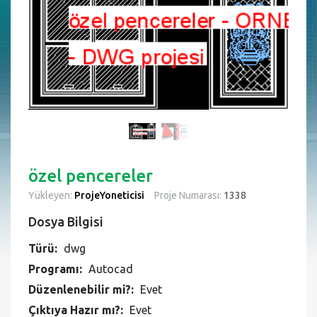
özel pencereler
Yükleyen:
ProjeYoneticisi
Proje Numarası:
1338
Dosya Bilgisi
Türü:
dwg
Programı:
Autocad
Düzenlenebilir mi?:
Evet