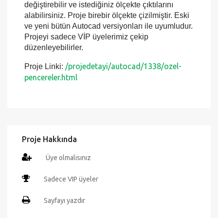
Autocad programında detaylı şekilde
değiştirebilir ve istediğiniz ölçekte çıktılarını
alabilirsiniz. Proje birebir ölçekte çizilmiştir. Eski
ve yeni bütün Autocad versiyonları ile uyumludur.
Projeyi sadece VİP üyelerimiz çekip
düzenleyebilirler.
/projedetayi/autocad/1338/ozel-
Proje Linki:
pencereler.html
Proje Hakkında
Üye olmalısınız
Sadece VIP üyeler
Sayfayı yazdır