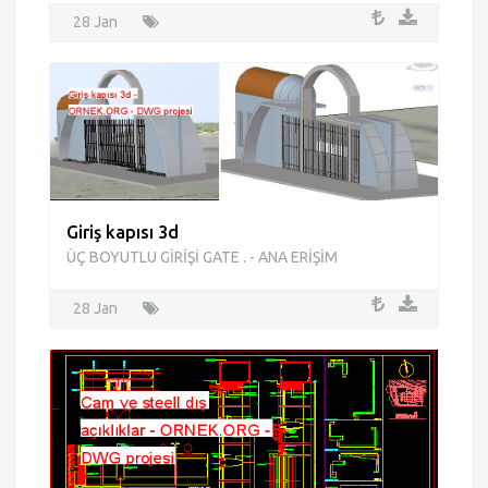
28 Jan
Giriş kapısı 3d
ÜÇ BOYUTLU GİRİŞİ GATE . - ANA ERİŞİM
28 Jan