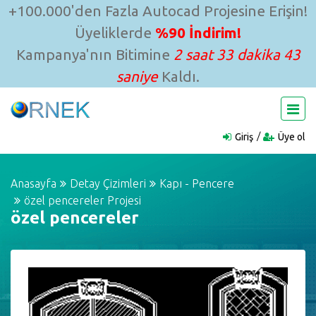
+100.000'den Fazla Autocad Projesine Erişin!
Üyeliklerde
%90 İndirim!
Kampanya'nın Bitimine
2 saat 33 dakika 43
saniye
Kaldı.
Giriş
Üye ol
Anasayfa
Detay Çizimleri
Kapı - Pencere
özel pencereler Projesi
özel pencereler