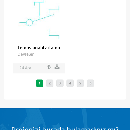
temas anahtarlama
Devreler
24 Apr
1
2
3
4
5
6
Projenizi burada bulamadınız mı?