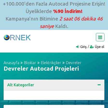
+100.000'den Fazla Autocad Projesine Erişin!
Üyeliklerde
%90 İndirim!
Kampanya'nın Bitimine
2 saat 06 dakika 46
saniye
Kaldı.
Giriş
Üye ol
Anasayfa
Bloklar
Elektrikçiler
Devreler
Devreler Autocad Projeleri
Alt Kategoriler