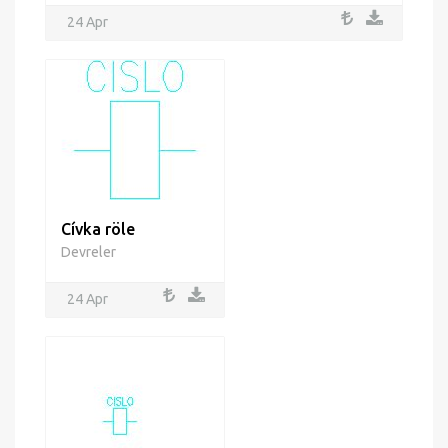
24 Apr
Cívka röle
Devreler
24 Apr