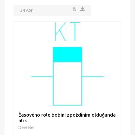
24 Apr
Èasového röle bobini zpoždìním olduğunda
atık
Devreler