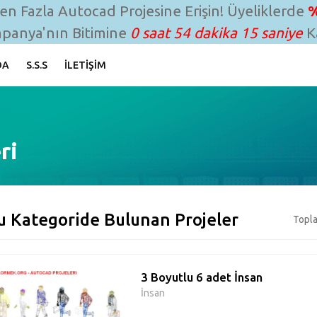
n Fazla Autocad Projesine Erişin! Üyeliklerde
%
panya'nın Bitimine
0 saat 54 dakika 14 saniye
Ka
DA
S.S.S
İLETIŞIM
ri
u Kategoride Bulunan Projeler
Topla
3 Boyutlu 6 adet İnsan
İnsan