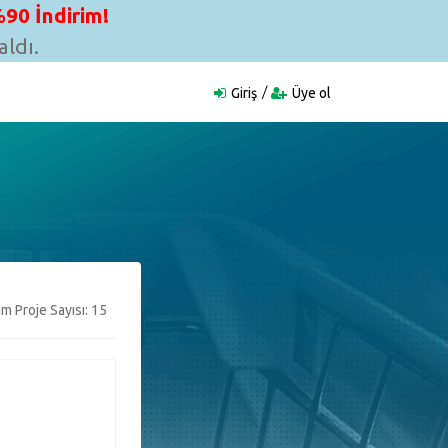
90 İndirim!
ldı.
Giriş
Üye ol
m Proje Sayısı: 15