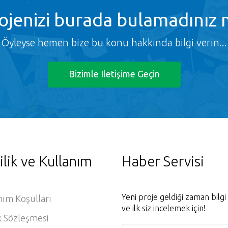
ojenizi burada bulamadınız 
Öyleyse hemen bize bu konu hakkında bilgi verin...
Bizimle Iletişime Geçin
ilik ve Kullanım
Haber Servisi
Yeni proje geldiği zaman bilg
nım Koşulları
ve ilk siz incelemek için!
k Sözleşmesi