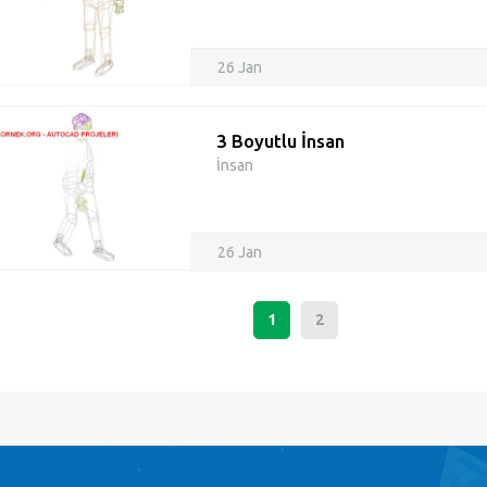
26 Jan
3 Boyutlu İnsan
İnsan
26 Jan
1
2