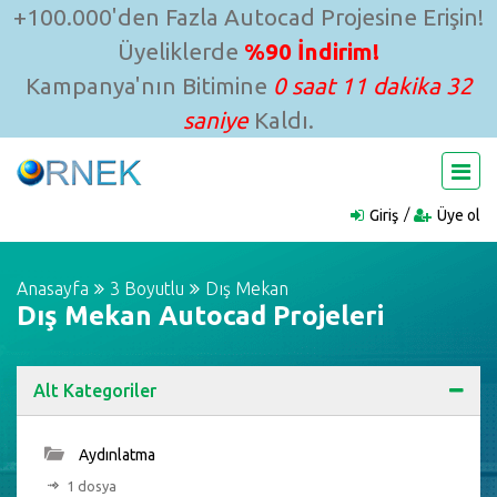
+100.000'den Fazla Autocad Projesine Erişin!
Üyeliklerde
%90 İndirim!
Kampanya'nın Bitimine
0 saat 11 dakika 31
saniye
Kaldı.
Giriş
Üye ol
Anasayfa
3 Boyutlu
Dış Mekan
Dış Mekan Autocad Projeleri
Alt Kategoriler
Aydınlatma
1 dosya