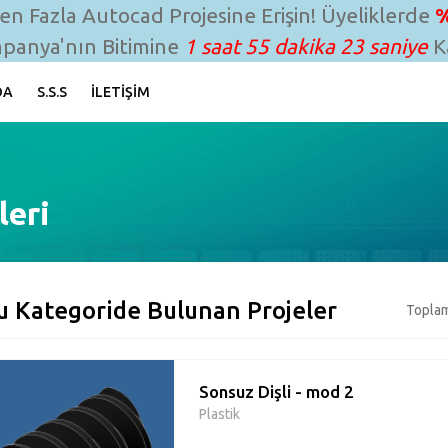
n Fazla Autocad Projesine Erişin! Üyeliklerde
%
panya'nın Bitimine
1 saat 55 dakika 22 saniye
Ka
DA
S.S.S
İLETIŞIM
leri
u Kategoride Bulunan Projeler
Toplam
Sonsuz Dişli - mod 2
Plastik