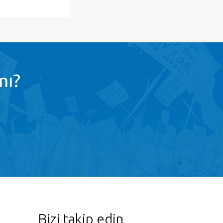
mı?
Bizi takip edin