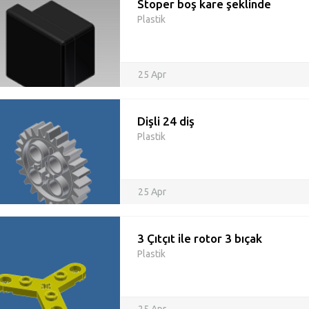
Stoper boş kare şeklinde
Plastik
25 Apr
Dişli 24 diş
Plastik
25 Apr
3 Çıtçıt ile rotor 3 bıçak
Plastik