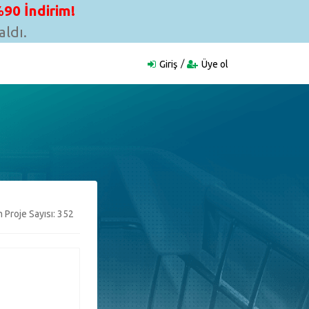
90 İndirim!
ldı.
Giriş
Üye ol
 Proje Sayısı: 352