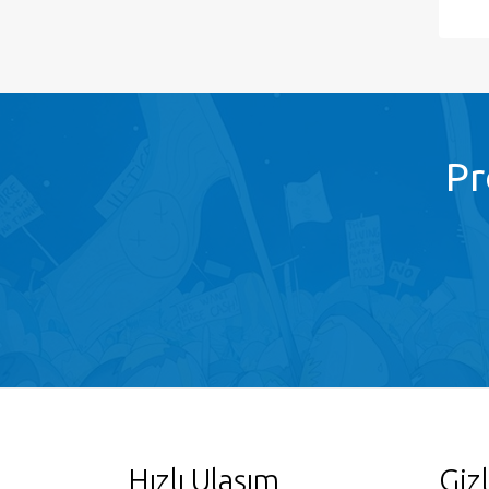
Pr
Hızlı Ulaşım
Gizl