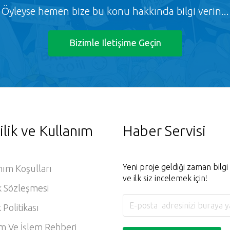
Öyleyse hemen bize bu konu hakkında bilgi verin...
Bizimle Iletişime Geçin
ilik ve Kullanım
Haber Servisi
Yeni proje geldiği zaman bilg
nım Koşulları
ve ilk siz incelemek için!
k Sözleşmesi
k Politikası
m Ve İşlem Rehberi