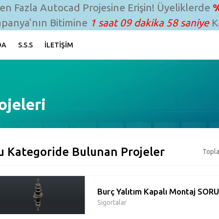
n Fazla Autocad Projesine Erişin! Üyeliklerde
%
panya'nın Bitimine
1 saat 09 dakika 57 saniye
Ka
DA
S.S.S
İLETIŞIM
ojeleri
u Kategoride Bulunan Projeler
Topla
Burç Yalıtım Kapalı Montaj SORU
Sigortalar