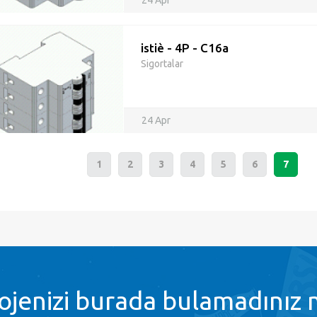
24 Apr
istiè - 4P - C16a
Sigortalar
24 Apr
1
2
3
4
5
6
7
ojenizi burada bulamadınız 