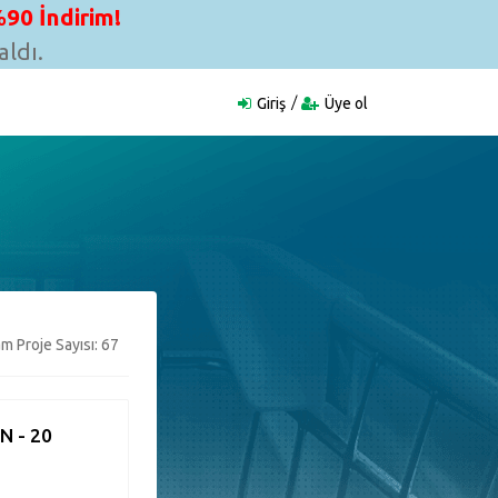
90 İndirim!
ldı.
Giriş
Üye ol
m Proje Sayısı: 67
N - 20