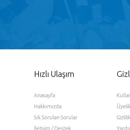
Hızlı Ulaşım
Gizl
Anasayfa
Kulla
Hakkımızda
Üyeli
Sık Sorulan Sorular
Gizlili
İletişim / Destek
Yardı