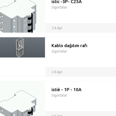
istic -3P- C25A
Sigortalar
24 Apr
Kablo dağıtım rafı
Sigortalar
24 Apr
istiè - 1P - 10A
Sigortalar