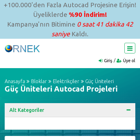
+100.000'den Fazla Autocad Projesine Erişin!
Üyeliklerde
%90 İndirim!
Kampanya'nın Bitimine
0 saat 41 dakika 42
saniye
Kaldı.
Giriş
Üye ol
Anasayfa
Bloklar
Elektrikçiler
Güç Üniteleri
Güç Üniteleri Autocad Projeleri
Alt Kategoriler