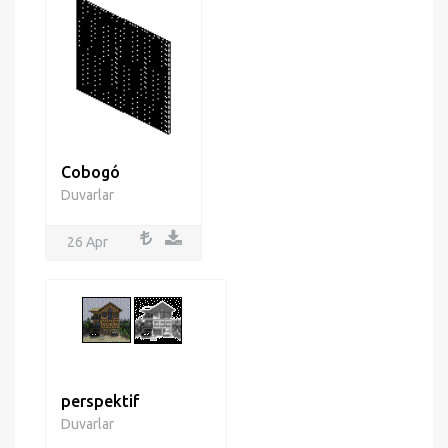
Cobogó
Duvarlar
26 Apr
perspektif
Duvarlar