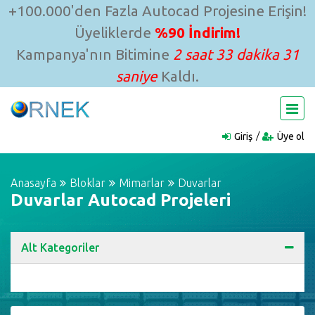
+100.000'den Fazla Autocad Projesine Erişin!
Üyeliklerde
%90 İndirim!
Kampanya'nın Bitimine
2 saat 33 dakika 31
saniye
Kaldı.
Giriş
Üye ol
Anasayfa
Bloklar
Mimarlar
Duvarlar
Duvarlar Autocad Projeleri
Alt Kategoriler