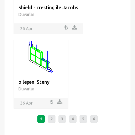
Shield - cresting ile Jacobs
Duvarlar
26 Apr
bileşeni Steny
Duvarlar
26 Apr
1
2
3
4
5
6