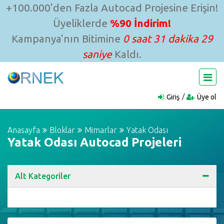
+100.000'den Fazla Autocad Projesine Erişin!
Üyeliklerde
%90 İndirim!
Kampanya'nın Bitimine
0 saat 31 dakika 29
saniye
Kaldı.
Giriş
Üye ol
Anasayfa
Bloklar
Mimarlar
Yatak Odası
Yatak Odası Autocad Projeleri
Alt Kategoriler