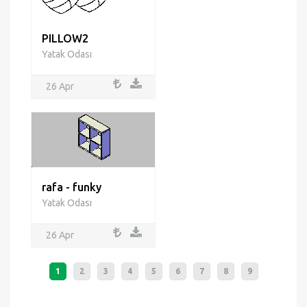
PILLOW2
Yatak Odası
26 Apr
rafa - funky
Yatak Odası
26 Apr
1
2
3
4
5
6
7
8
9