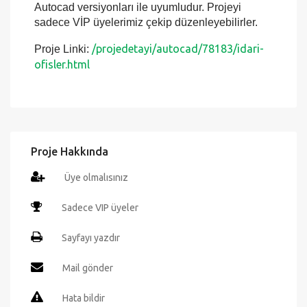
programında detaylı şekilde değiştirebilir ve
istediğiniz ölçekte çıktılarını alabilirsiniz. Proje
birebir ölçekte çizilmiştir. Eski ve yeni bütün
Autocad versiyonları ile uyumludur. Projeyi
sadece VİP üyelerimiz çekip düzenleyebilirler.
/projedetayi/autocad/78183/idari-
Proje Linki:
ofisler.html
Proje Hakkında
Üye olmalısınız
Sadece VIP üyeler
Sayfayı yazdır
Mail gönder