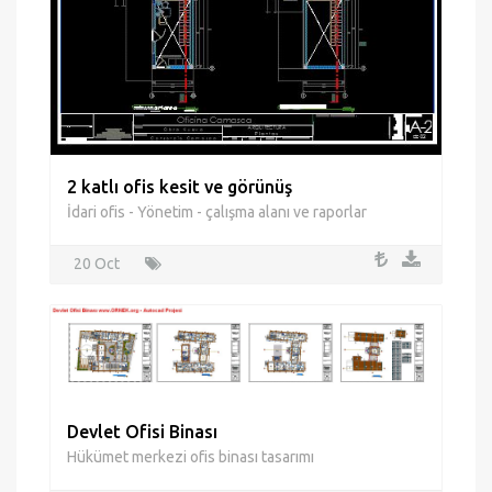
2 katlı ofis kesit ve görünüş
İdari ofis - Yönetim - çalışma alanı ve raporlar
20 Oct