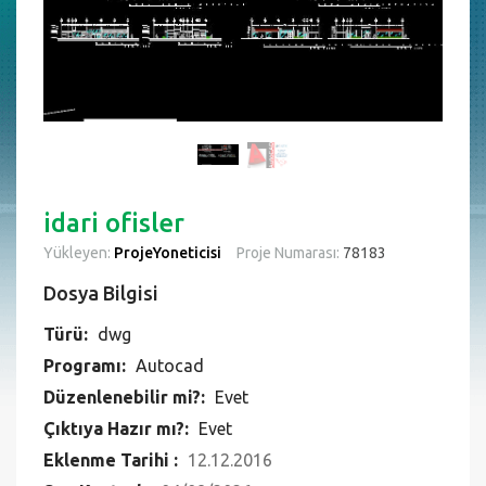
idari ofisler
Yükleyen:
ProjeYoneticisi
Proje Numarası:
78183
Dosya Bilgisi
Türü:
dwg
Programı:
Autocad
Düzenlenebilir mi?:
Evet