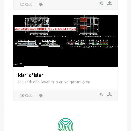
Devlet Ofisi Binası
Hükümet merkezi ofis binası tasarımı
22 Oct
idari ofisler
tek katlı ofis tasarımı plan ve görünüşleri
20 Oct