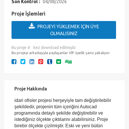
Çıktıya Hazır mı?:
Evet
Eklenme Tarihi :
12.12.2016
Son Kontrol :
04/08/2026
Proje İşlemleri
PROJEYİ YÜKLEMEK İÇİN ÜYE
OLMALISINIZ
Bu proje
8
kez download edilmiştir.
Bu projeyi arkadaşıyla paylaşanlar VİP üyelik şansı yakalıyor.
Proje Hakkında
idari ofisler projesi herşeyiyle tam değiştirilebilir
şekildedir, projenin tüm içeriğini Autocad