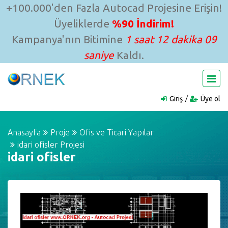
+100.000'den Fazla Autocad Projesine Erişin!
Üyeliklerde
%90 İndirim!
Kampanya'nın Bitimine
1 saat 12 dakika 09
saniye
Kaldı.
Giriş
Üye ol
Anasayfa
Proje
Ofis ve Ticari Yapılar
idari ofisler Projesi
idari ofisler