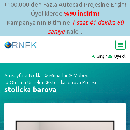
+100.000'den Fazla Autocad Projesine Erişin!
Üyeliklerde
%90 İndirim!
Kampanya'nın Bitimine
1 saat 41 dakika 60
saniye
Kaldı.
Giriş
Üye ol
Anasayfa
Bloklar
Mimarlar
Mobilya
Oturma Üniteleri
stolicka barova Projesi
stolicka barova