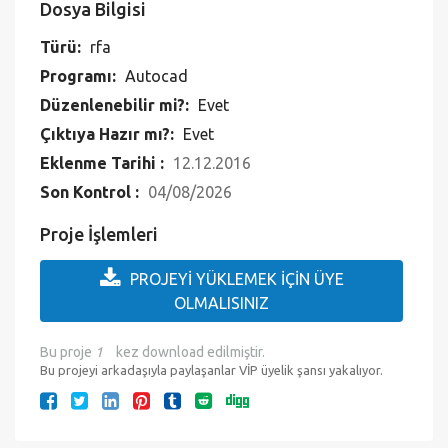
Dosya Bilgisi
Türü:
rfa
Programı:
Autocad
Düzenlenebilir mi?:
Evet
Çıktıya Hazır mı?:
Evet
Eklenme Tarihi :
12.12.2016
Son Kontrol :
04/08/2026
Proje İşlemleri
PROJEYİ YÜKLEMEK İÇİN ÜYE
OLMALISINIZ
Bu proje
1
kez download edilmiştir.
Bu projeyi arkadaşıyla paylaşanlar VİP üyelik şansı yakalıyor.