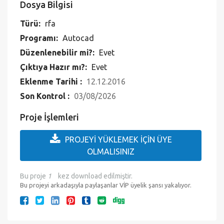
Dosya Bilgisi
Türü:
rfa
Programı:
Autocad
Düzenlenebilir mi?:
Evet
Çıktıya Hazır mı?:
Evet
Eklenme Tarihi :
12.12.2016
Son Kontrol :
03/08/2026
Proje İşlemleri
PROJEYİ YÜKLEMEK İÇİN ÜYE
OLMALISINIZ
Bu proje
1
kez download edilmiştir.
Bu projeyi arkadaşıyla paylaşanlar VİP üyelik şansı yakalıyor.