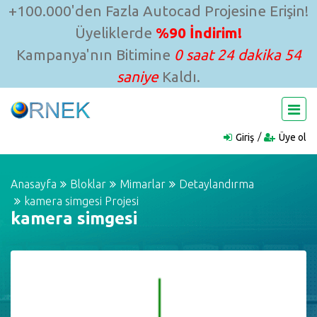
+100.000'den Fazla Autocad Projesine Erişin!
Üyeliklerde
%90 İndirim!
Kampanya'nın Bitimine
0 saat 24 dakika 54
saniye
Kaldı.
Giriş
Üye ol
Anasayfa
Bloklar
Mimarlar
Detaylandırma
kamera simgesi Projesi
kamera simgesi