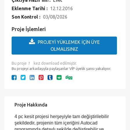
Çıktıya Hazır mı?:
Evet
Eklenme Tarihi :
12.12.2016
Son Kontrol :
03/08/2026
Proje İşlemleri
PROJEYİ YÜKLEMEK İÇİN ÜYE
OLMALISINIZ
Bu proje
1
kez download edilmiştir.
Bu projeyi arkadaşıyla paylaşanlar VİP üyelik şansı yakalıyor.
Proje Hakkında
4 pc kesit projesi herşeyiyle tam değiştirilebilir
şekildedir, projenin tüm içeriğini Autocad