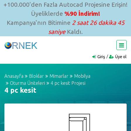
+100.000'den Fazla Autocad Projesine Erişin!
Üyeliklerde
%90 İndirim!
Kampanya'nın Bitimine
2 saat 26 dakika 45
saniye
Kaldı.
Giriş
Üye ol
Anasayfa
Bloklar
Mimarlar
Mobilya
Oturma Üniteleri
4 pc kesit Projesi
4 pc kesit