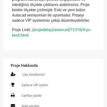
programında detaylı şekilde değiştirebilir ve
istediğiniz ölçekte çıktılarını alabilirsiniz. Proje
birebir ölçekte çizilmiştir. Eski ve yeni bütün
Autocad versiyonları ile uyumludur. Projeyi
sadece VİP üyelerimiz çekip düzenleyebilirler.
/projedetayi/autocad/72310/4-pc-
Proje Linki:
kesit.html
Proje Hakkında
Üye olmalısınız
Sadece VIP üyeler
Sayfayı yazdır
Mail gönder