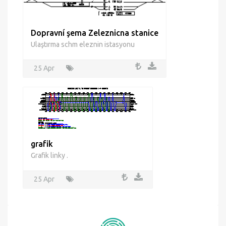
25 Apr
Dopravní şema Zeleznicna stanice
Ulaştırma schm eleznin istasyonu
25 Apr
grafik
Grafik linky .