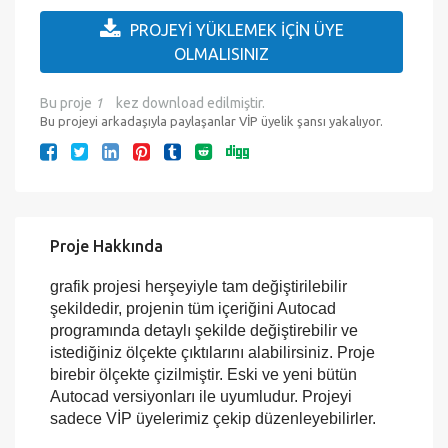
Çıktıya Hazır mı?:
Evet
Eklenme Tarihi :
12.12.2016
Son Kontrol :
04/08/2026
Proje İşlemleri
PROJEYİ YÜKLEMEK İÇİN ÜYE
OLMALISINIZ
Bu proje
1
kez download edilmiştir.
Bu projeyi arkadaşıyla paylaşanlar VİP üyelik şansı yakalıyor.
Proje Hakkında
grafik projesi herşeyiyle tam değiştirilebilir
şekildedir, projenin tüm içeriğini Autocad