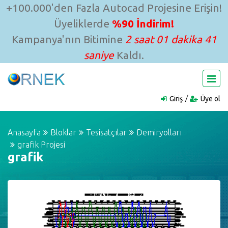
+100.000'den Fazla Autocad Projesine Erişin!
Üyeliklerde
%90 İndirim!
Kampanya'nın Bitimine
2 saat 01 dakika 41
saniye
Kaldı.
Giriş
Üye ol
Anasayfa
Bloklar
Tesisatçılar
Demiryolları
grafik Projesi
grafik