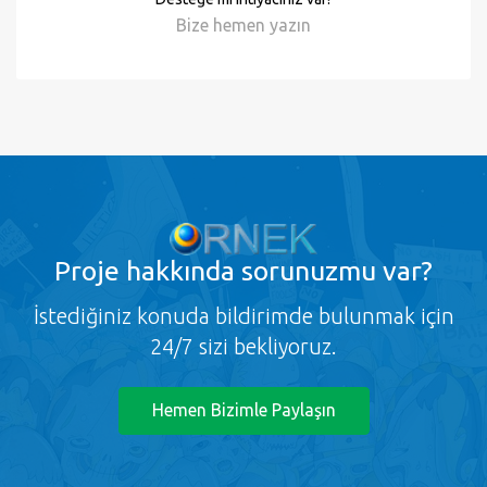
Kampanyalar
ornek.org'u takip edin, süpriz promosyon ve
kampanyalardan faydalanın!
Desteğe mi ihtiyacınız var?
Bize hemen
yazın
Proje
hakkında sorunuzmu var?
İstediğiniz konuda bildirimde bulunmak için
24/7 sizi bekliyoruz.