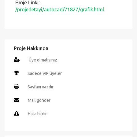
programında detaylı şekilde değiştirebilir ve
istediğiniz ölçekte çıktılarını alabilirsiniz. Proje
birebir ölçekte çizilmiştir. Eski ve yeni bütün
Autocad versiyonları ile uyumludur. Projeyi
sadece VİP üyelerimiz çekip düzenleyebilirler.
Proje Linki:
/projedetayi/autocad/71827/grafik.html
Proje Hakkında
Üye olmalısınız
Sadece VIP üyeler
Sayfayı yazdır
Mail gönder