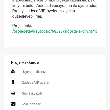
Autocad programında detaylı şekilde
değiştirebilir ve istediğiniz ölçekte çıktılarını
alabilirsiniz. Proje birebir ölçekte çizilmiştir. Eski
ve yeni bütün Autocad versiyonları ile uyumludur.
Projeyi sadece VİP üyelerimiz çekip
düzenleyebilirler.
Proje Linki:
/projedetayi/autocad/68525/sigorta-a-din.html
Proje Hakkında
Üye olmalısınız
Sadece VIP üyeler
Sayfayı yazdır