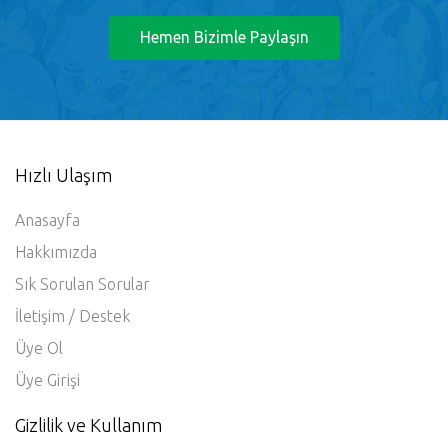
24/7 sizi bekliyoruz.
Hemen Bizimle Paylaşın
Hızlı Ulaşım
Anasayfa
Hakkımızda
Sık Sorulan Sorular
İletişim / Destek
Üye Ol
Üye Girişi