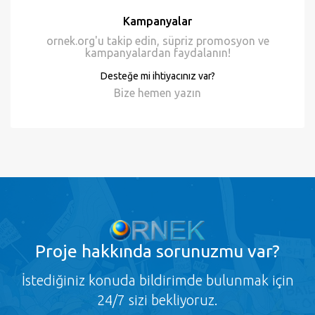
Kampanyalar
ornek.org'u takip edin, süpriz promosyon ve
kampanyalardan faydalanın!
Desteğe mi ihtiyacınız var?
Bize hemen
yazın
Proje
hakkında sorunuzmu var?
İstediğiniz konuda bildirimde bulunmak için