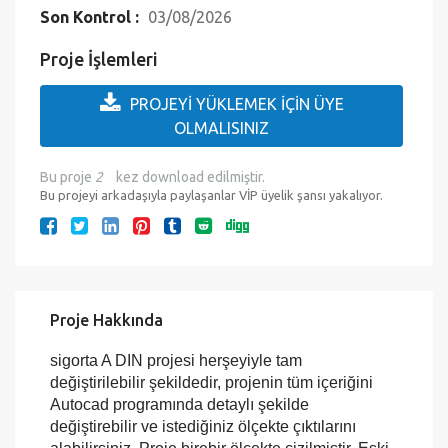
Çıktıya Hazır mı?:
Evet
Eklenme Tarihi :
12.12.2016
Son Kontrol :
03/08/2026
Proje İşlemleri
PROJEYİ YÜKLEMEK İÇİN ÜYE
OLMALISINIZ
Bu proje
2
kez download edilmiştir.
Bu projeyi arkadaşıyla paylaşanlar VİP üyelik şansı yakalıyor.
Proje Hakkında
sigorta A DIN projesi herşeyiyle tam
değiştirilebilir şekildedir, projenin tüm içeriğini