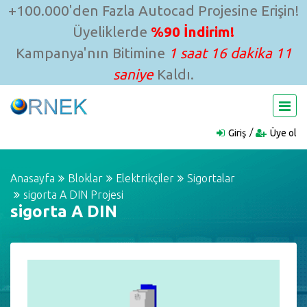
+100.000'den Fazla Autocad Projesine Erişin!
Üyeliklerde
%90 İndirim!
Kampanya'nın Bitimine
1 saat 16 dakika 11
saniye
Kaldı.
Giriş
Üye ol
Anasayfa
Bloklar
Elektrikçiler
Sigortalar
sigorta A DIN Projesi
sigorta A DIN