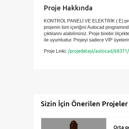
Proje Hakkında
KONTROL PANELİ VE ELEKTRİK ( E) projesi 
projenin tüm içeriğini Autocad programında 
çıktılarını alabilirsiniz. Proje birebir ölçe
ile uyumludur. Projeyi sadece VİP üyelerim
/projedetayi/autocad/68371/k
Proje Linki:
Sizin İçin Önerilen Projeler
Orta ge