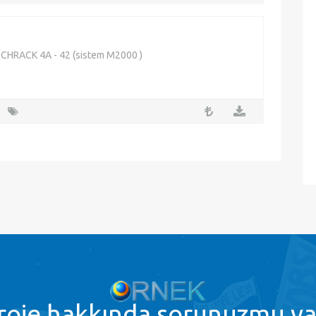
SCHRACK 4A - 42 (sistem M2000 )
roje
hakkında sorunuzmu va