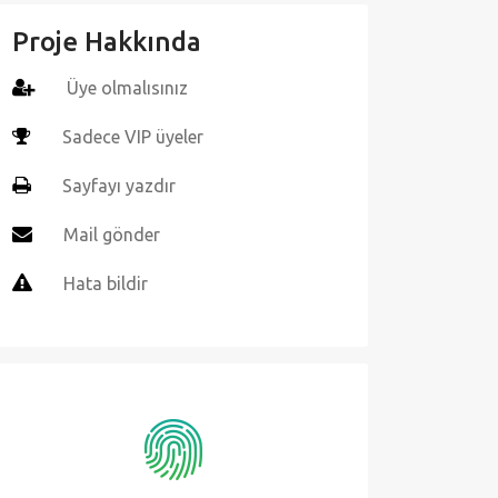
Proje Hakkında
Üye olmalısınız
Sadece VIP üyeler
Sayfayı yazdır
Mail gönder
Hata bildir