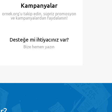
Kampanyalar
ornek.org'u takip edin, süpriz promosyon
ve kampanyalardan faydalanın!
Desteğe mi ihtiyacınız var?
Bize hemen
yazın
r?