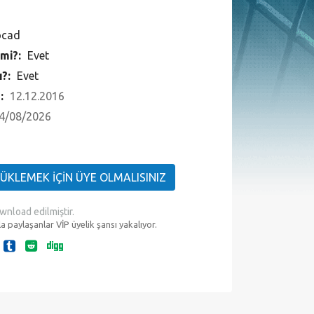
ocad
 mi?:
Evet
ı?:
Evet
 :
12.12.2016
4/08/2026
YÜKLEMEK İÇİN ÜYE OLMALISINIZ
wnload edilmiştir.
a paylaşanlar VİP üyelik şansı yakalıyor.