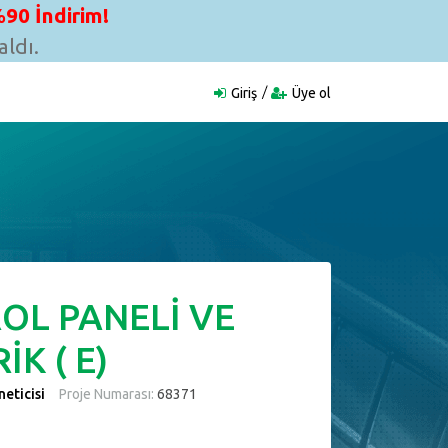
90 İndirim!
ldı.
Giriş
Üye ol
OL PANELİ VE
İK ( E)
eticisi
Proje Numarası:
68371