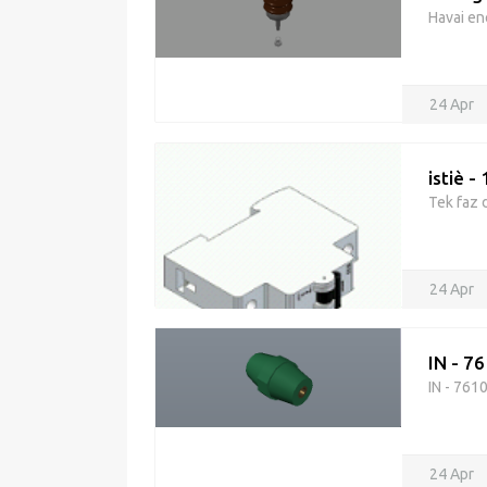
Havai ene
24 Apr
istiè -
Tek faz 
24 Apr
IN - 76
IN - 7610
24 Apr