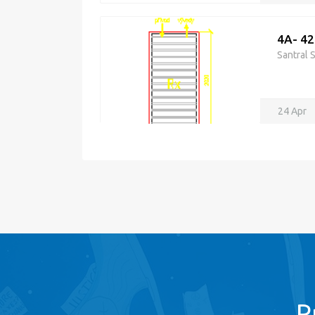
4A- 42
Santral 
24 Apr
P