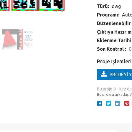
Türü:
dwg
Programı:
Aut
Düzenlenebilir
Çıktıya Hazır m
Eklenme Tarihi
Son Kontrol :
0
Proje İşlemleri
PROJEYİ 
Bu proje
0
kez do
Bu projeyi arkadaşıyl