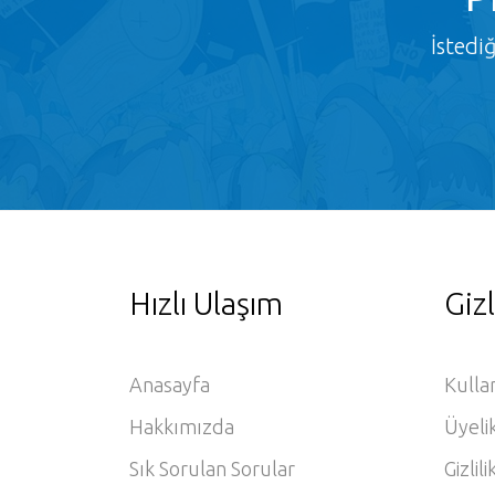
İstedi
Hızlı Ulaşım
Gizl
Anasayfa
Kulla
Hakkımızda
Üyeli
Sık Sorulan Sorular
Gizlili