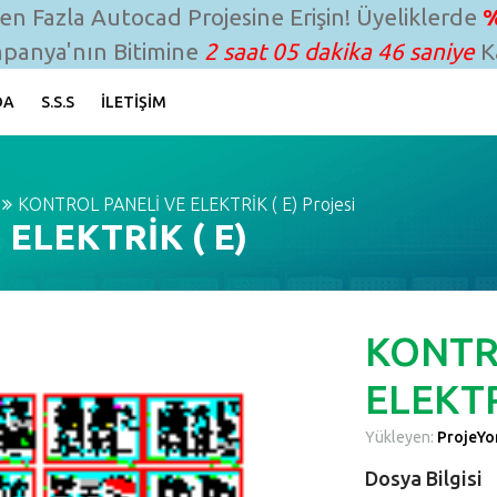
n Fazla Autocad Projesine Erişin! Üyeliklerde
%
panya'nın Bitimine
2 saat 05 dakika 45 saniye
Ka
DA
S.S.S
İLETIŞIM
KONTROL PANELİ VE ELEKTRİK ( E) Projesi
ELEKTRİK ( E)
KONTR
ELEKTR
Yükleyen:
ProjeYon
Dosya Bilgisi