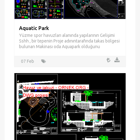
Aquatic Park
Yüzme spor havuzları alanında yapılarının Gelişimi
Sshh , bir tepenin Proje adınıntarafında takas bölgesi
bulunan Makinası oda Aquapark olduğunu
07 Feb