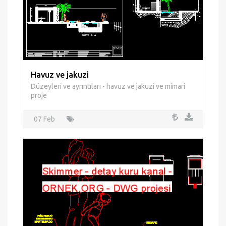
Havuz ve jakuzi
Düzeyleri ve ayrıntıları - havuz ve jakuzi ve mimari
proje
07 Feb