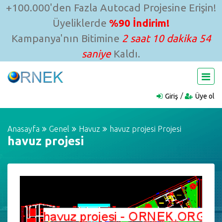
+100.000'den Fazla Autocad Projesine Erişin!
Üyeliklerde
%90 İndirim!
Kampanya'nın Bitimine
2 saat 10 dakika 54
saniye
Kaldı.
Giriş
Üye ol
Anasayfa
Genel
Havuz
havuz projesi Projesi
havuz projesi