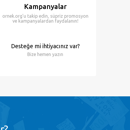
Kampanyalar
ornek.org'u takip edin, süpriz promosyon
ve kampanyalardan faydalanın!
Desteğe mi ihtiyacınız var?
Bize hemen
yazın
r?