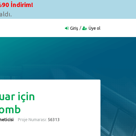
90 İndirim!
ldı.
Giriş
Üye ol
ar için
omb
eticisi
Proje Numarası:
56313