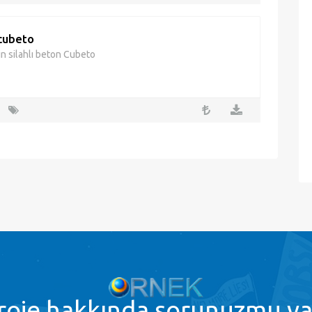
cubeto
in silahlı beton Cubeto
roje
hakkında sorunuzmu va