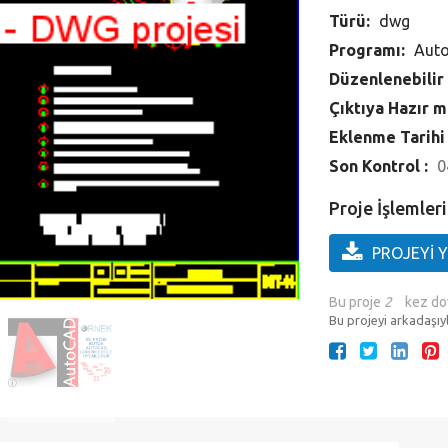
Türü:
dwg
Programı:
Aut
Düzenlenebilir
Çıktıya Hazır m
Eklenme Tarihi
Son Kontrol :
0
Proje İşlemleri
PROJEYİ 
Bu proje
2
kez do
Bu projeyi arkadaşıyl