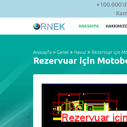
+100.000'de
Kam
ANASAYFA
HAKKIMIZ
Anasayfa
Genel
Havuz
Rezervuar için M
Rezervuar için Moto