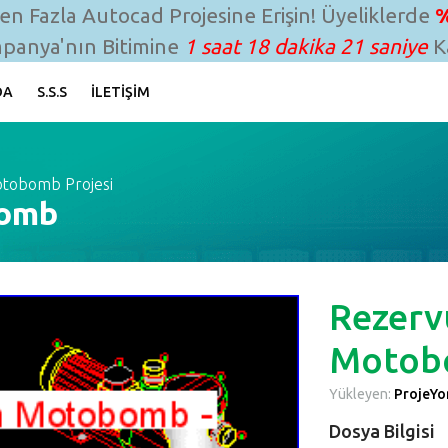
n Fazla Autocad Projesine Erişin! Üyeliklerde
%
panya'nın Bitimine
1 saat 18 dakika 20 saniye
Ka
DA
S.S.S
İLETIŞIM
otobomb Projesi
bomb
Rezervu
Motob
Yükleyen:
ProjeYon
Dosya Bilgisi