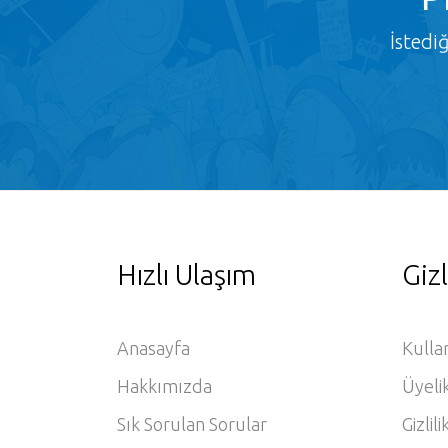
İstedi
Hızlı Ulaşım
Gizl
Anasayfa
Kulla
Hakkımızda
Üyeli
Sık Sorulan Sorular
Gizlili