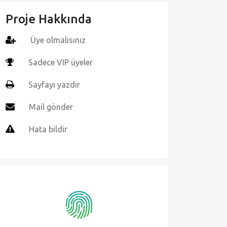
Proje Hakkında
Üye olmalısınız
Sadece VIP üyeler
Sayfayı yazdır
Mail gönder
Hata bildir