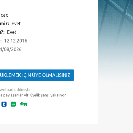
ocad
 mi?:
Evet
ı?:
Evet
 :
12.12.2016
4/08/2026
YÜKLEMEK İÇİN ÜYE OLMALISINIZ
wnload edilmiştir.
a paylaşanlar VİP üyelik şansı yakalıyor.