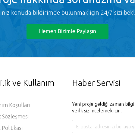
ğiniz konuda bildirimde bulunmak için 24/7 sizi bekl
Hemen Bizimle Paylaşın
ilik ve Kullanım
Haber Servisi
Yeni proje geldiği zaman bilg
nım Koşulları
ve ilk siz incelemek için!
k Sözleşmesi
k Politikası