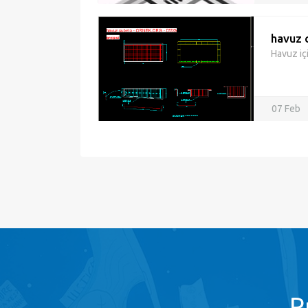
havuz 
Havuz iç
07 Feb
P