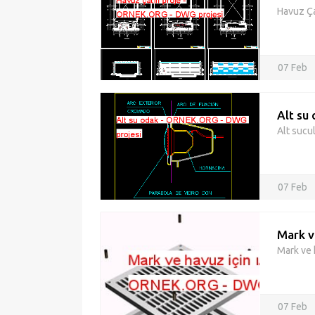
Havuz Çat
07 Feb
Alt su
Alt sucu
07 Feb
Mark v
Mark ve 
07 Feb