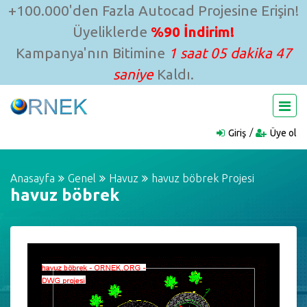
+100.000'den Fazla Autocad Projesine Erişin!
Üyeliklerde
%90 İndirim!
Kampanya'nın Bitimine
1 saat 05 dakika 47
saniye
Kaldı.
Giriş
Üye ol
Anasayfa
Genel
Havuz
havuz böbrek Projesi
havuz böbrek