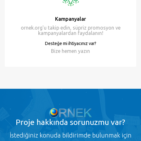
Kampanyalar
ornek.org'u takip edin, süpriz promosyon ve
kampanyalardan faydalanın!
Desteğe mi ihtiyacınız var?
Bize hemen
yazın
Proje
hakkında sorunuzmu var?
İstediğiniz konuda bildirimde bulunmak için