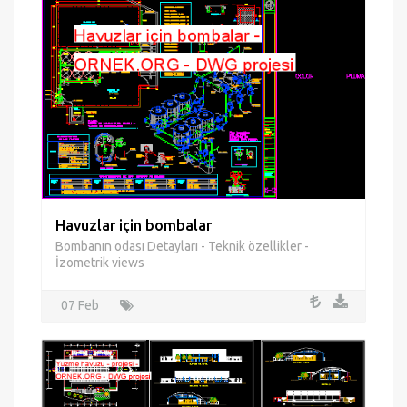
Havuzlar için bombalar
Bombanın odası Detayları - Teknik özellikler -
İzometrik views
07 Feb