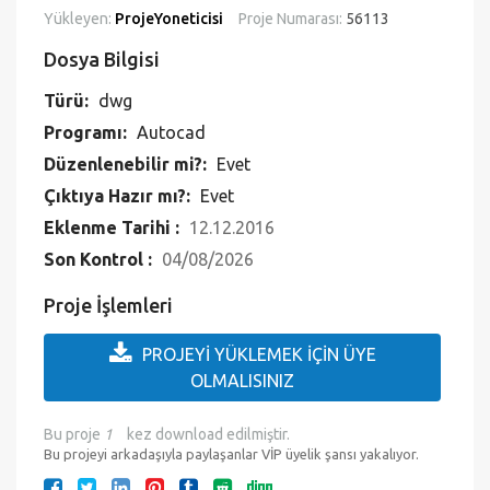
Yükleyen:
ProjeYoneticisi
Proje Numarası:
56113
Dosya Bilgisi
Türü:
dwg
Programı:
Autocad
Düzenlenebilir mi?:
Evet
Çıktıya Hazır mı?:
Evet
Eklenme Tarihi :
12.12.2016
Son Kontrol :
04/08/2026
Proje İşlemleri
PROJEYİ YÜKLEMEK İÇİN ÜYE
OLMALISINIZ
Bu proje
1
kez download edilmiştir.
Bu projeyi arkadaşıyla paylaşanlar VİP üyelik şansı yakalıyor.