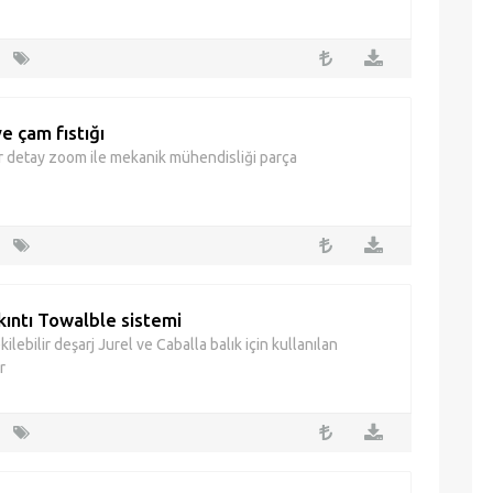
ve çam fıstığı
r detay zoom ile mekanik mühendisliği parça
kıntı Towalble sistemi
ilebilir deşarj Jurel ve Caballa balık için kullanılan
r