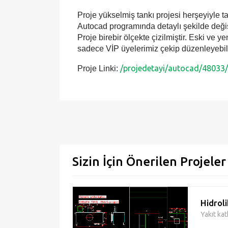
Proje yükselmiş tankı projesi herşeyiyle tam
Autocad programında detaylı şekilde değiştir
Proje birebir ölçekte çizilmiştir. Eski ve 
sadece VİP üyelerimiz çekip düzenleyebili
/projedetayi/autocad/48033/
Proje Linki:
Sizin İçin Önerilen Projeler
Hidroli
Yakıt kat