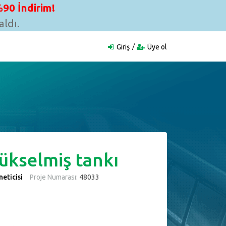
90 İndirim!
ldı.
Giriş
Üye ol
ükselmiş tankı
eticisi
Proje Numarası:
48033