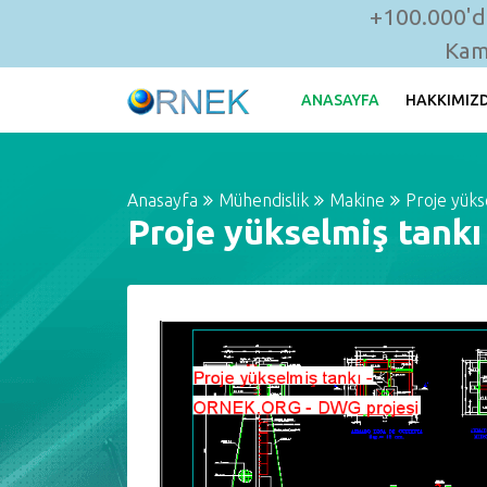
+100.000'de
Kam
ANASAYFA
HAKKIMIZ
Anasayfa
Mühendislik
Makine
Proje yüks
Proje yükselmiş tankı