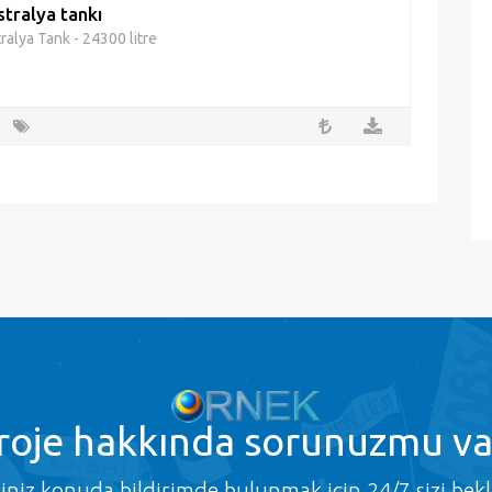
stralya tankı
ralya Tank - 24300 litre
roje
hakkında sorunuzmu va
ğiniz konuda bildirimde bulunmak için 24/7 sizi bekl