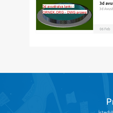
3d avu
3d Avust
06 Feb
P
İstedi