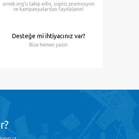
ornek.org'u takip edin, süpriz promosyon
ve kampanyalardan faydalanın!
Desteğe mi ihtiyacınız var?
Bize hemen
yazın
r?
iyoruz.