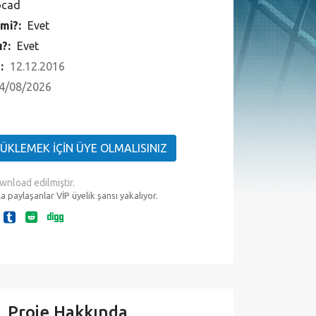
ocad
 mi?:
Evet
ı?:
Evet
 :
12.12.2016
4/08/2026
YÜKLEMEK İÇİN ÜYE OLMALISINIZ
wnload edilmiştir.
a paylaşanlar VİP üyelik şansı yakalıyor.
Proje Hakkında