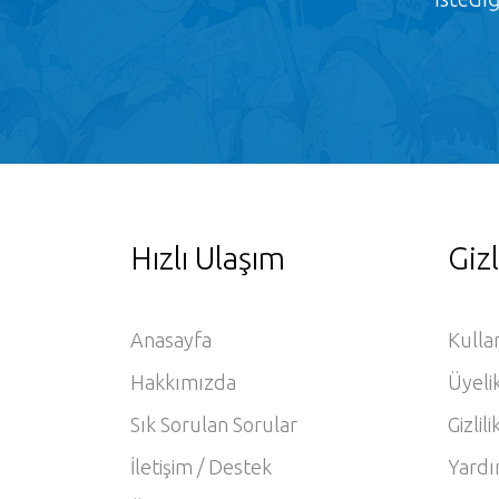
Hızlı Ulaşım
Gizl
Anasayfa
Kulla
Hakkımızda
Üyeli
Sık Sorulan Sorular
Gizlili
İletişim / Destek
Yardı