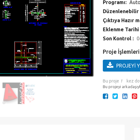
Programı:
Aut
Düzenlenebilir
Çıktıya Hazır m
Eklenme Tarihi
Son Kontrol :
0
Proje İşlemleri
PROJEYİ 
Bu proje
1
kez do
Bu projeyi arkadaşıyl