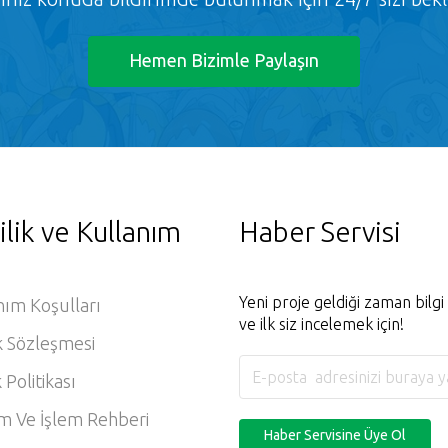
Hemen Bizimle Paylaşın
ilik ve Kullanım
Haber Servisi
Yeni proje geldiği zaman bilg
nım Koşulları
ve ilk siz incelemek için!
k Sözleşmesi
k Politikası
m Ve İşlem Rehberi
Haber Servisine Üye Ol