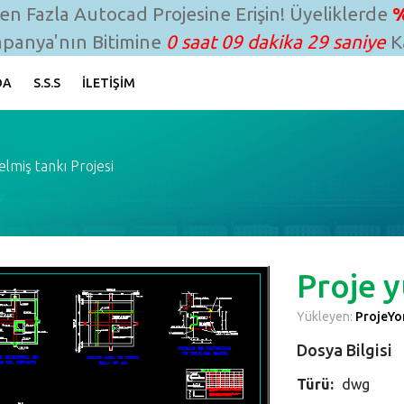
n Fazla Autocad Projesine Erişin! Üyeliklerde
%
panya'nın Bitimine
0 saat 09 dakika 28 saniye
Ka
DA
S.S.S
İLETIŞIM
elmiş tankı Projesi
Proje y
Yükleyen:
ProjeYon
Dosya Bilgisi
Türü:
dwg