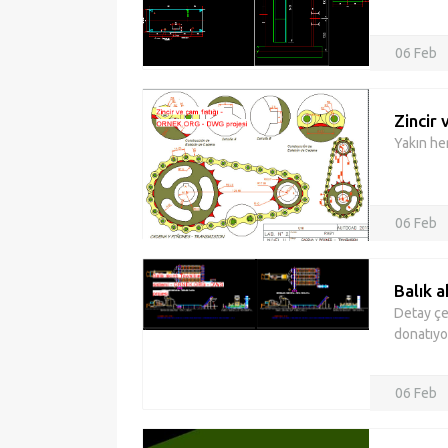
06 Feb
Zincir 
Yakın he
06 Feb
Balık a
Detay çek
donatıyo
06 Feb