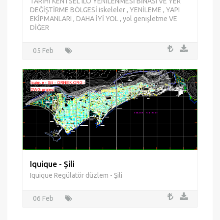
Kentsel yenileme önerisi ilo
TARİHİ KENTSEL ILO YENİLENMESİ BİNASI VE YER
DEĞİŞTİRME BÖLGESİ iskeleler , YENİLEME , YAPI
EKİPMANLARI , DAHA İYİ YOL , yol genişletme VE
DİĞER
05 Feb
Iquique - Şili
Iquique Regülatör düzlem - Şili
06 Feb