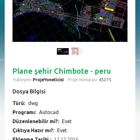
Plane şehir Chimbote - peru
Yükleyen:
ProjeYoneticisi
Proje Numarası:
45275
Dosya Bilgisi
Türü:
dwg
Programı:
Autocad
Düzenlenebilir mi?:
Evet