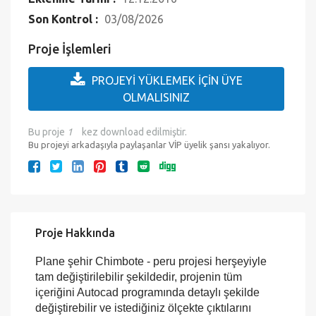
Çıktıya Hazır mı?:
Evet
Eklenme Tarihi :
12.12.2016
Son Kontrol :
03/08/2026
Proje İşlemleri
PROJEYİ YÜKLEMEK İÇİN ÜYE
OLMALISINIZ
Bu proje
1
kez download edilmiştir.
Bu projeyi arkadaşıyla paylaşanlar VİP üyelik şansı yakalıyor.
Proje Hakkında
Plane şehir Chimbote - peru projesi herşeyiyle
tam değiştirilebilir şekildedir, projenin tüm