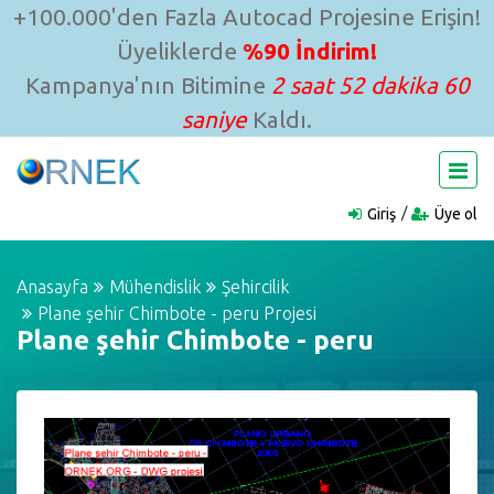
+100.000'den Fazla Autocad Projesine Erişin!
Üyeliklerde
%90 İndirim!
Kampanya'nın Bitimine
2 saat 52 dakika 60
saniye
Kaldı.
Giriş
Üye ol
Anasayfa
Mühendislik
Şehircilik
Plane şehir Chimbote - peru Projesi
Plane şehir Chimbote - peru