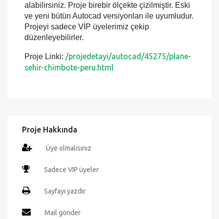
içeriğini Autocad programında detaylı şekilde
değiştirebilir ve istediğiniz ölçekte çıktılarını
alabilirsiniz. Proje birebir ölçekte çizilmiştir. Eski
ve yeni bütün Autocad versiyonları ile uyumludur.
Projeyi sadece VİP üyelerimiz çekip
düzenleyebilirler.
/projedetayi/autocad/45275/plane-
Proje Linki:
sehir-chimbote-peru.html
Proje Hakkında
Üye olmalısınız
Sadece VIP üyeler
Sayfayı yazdır