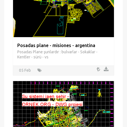
Posadas plane - misiones - argentina
Posadas Plane şunlardır : bulvarlar - Sokaklar -
Kentler - sürü - vs
05 Feb