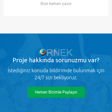
Kampanyalar
ornek.org'u takip edin, süpriz promosyon ve
kampanyalardan faydalanın!
Desteğe mi ihtiyacınız var?
Bize hemen
yazın
Proje
hakkında sorunuzmu var?
İstediğiniz konuda bildirimde bulunmak için
24/7 sizi bekliyoruz.