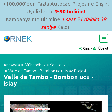
+100.000'den Fazla Autocad Projesine Erişin!
Üyeliklerde
%90 İndirim!
Kampanya'nın Bitimine
1 saat 51 dakika 38
saniye
Kaldı.
Giriş
Üye ol
Anasayfa
Mühendislik
Şehircilik
Valle de Tambo - Bombon ucu - islay Projesi
Valle de Tambo - Bombon ucu -
islay