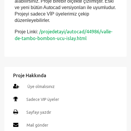
Valle de Tambo - Bombon ucu - islay projesi
herşeyiyle tam değiştirilebilir şekildedir, projenin
tüm içeriğini Autocad programında detaylı şekilde
değiştirebilir ve istediğiniz ölçekte çıktılarını
alabilirsiniz. Proje birebir ölçekte çizilmiştir. Eski
ve yeni bütün Autocad versiyonları ile uyumludur.
Projeyi sadece VİP üyelerimiz çekip
düzenleyebilirler.
/projedetayi/autocad/44986/valle-
Proje Linki:
de-tambo-bombon-ucu-islay.html
Proje Hakkında
Üye olmalısınız
Sadece VIP üyeler