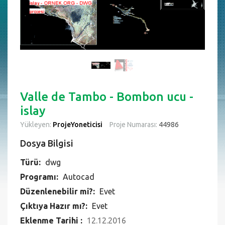
Valle de Tambo - Bombon ucu -
islay
Yükleyen:
ProjeYoneticisi
Proje Numarası:
44986
Dosya Bilgisi
Türü:
dwg
Programı:
Autocad