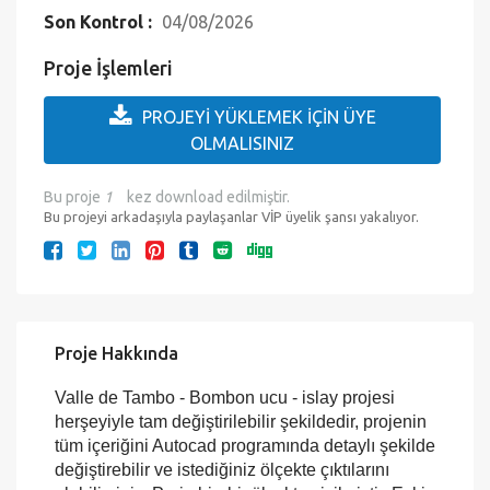
Düzenlenebilir mi?:
Evet
Çıktıya Hazır mı?:
Evet
Eklenme Tarihi :
12.12.2016
Son Kontrol :
04/08/2026
Proje İşlemleri
PROJEYİ YÜKLEMEK İÇİN ÜYE
OLMALISINIZ
Bu proje
1
kez download edilmiştir.
Bu projeyi arkadaşıyla paylaşanlar VİP üyelik şansı yakalıyor.
Proje Hakkında