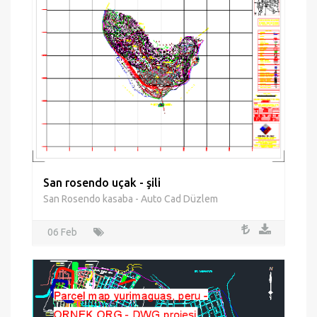
San rosendo uçak - şili
San Rosendo kasaba - Auto Cad Düzlem
06 Feb