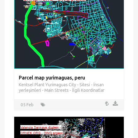
Parcel map yurimaguas, peru
Kentsel Plant Yurimaguas City - Sitesi - İnsan
yerleşimleri - Main Streets - İlgili Koordinatlar
05 Feb