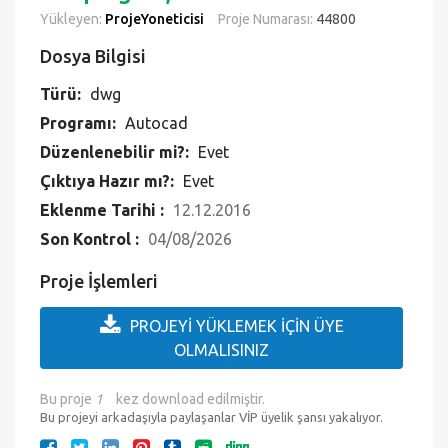
Yükleyen:
ProjeYoneticisi
Proje Numarası:
44800
Dosya Bilgisi
Türü:
dwg
Programı:
Autocad
Düzenlenebilir mi?:
Evet
Çıktıya Hazır mı?:
Evet
Eklenme Tarihi :
12.12.2016
Son Kontrol :
04/08/2026
Proje İşlemleri
PROJEYİ YÜKLEMEK İÇİN ÜYE
OLMALISINIZ
Bu proje
1
kez download edilmiştir.
Bu projeyi arkadaşıyla paylaşanlar VİP üyelik şansı yakalıyor.