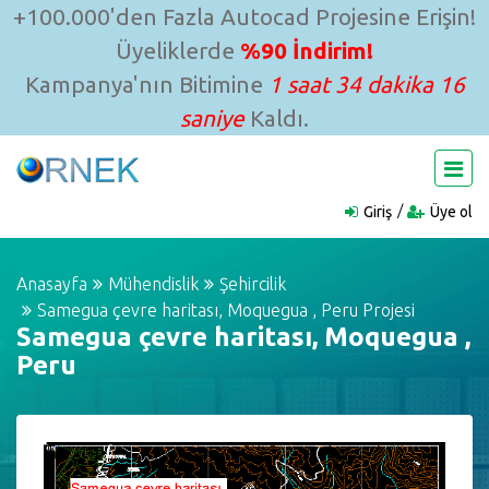
+100.000'den Fazla Autocad Projesine Erişin!
Üyeliklerde
%90 İndirim!
Kampanya'nın Bitimine
1 saat 34 dakika 15
saniye
Kaldı.
Giriş
Üye ol
Anasayfa
Mühendislik
Şehircilik
Samegua çevre haritası, Moquegua , Peru Projesi
Samegua çevre haritası, Moquegua ,
Peru