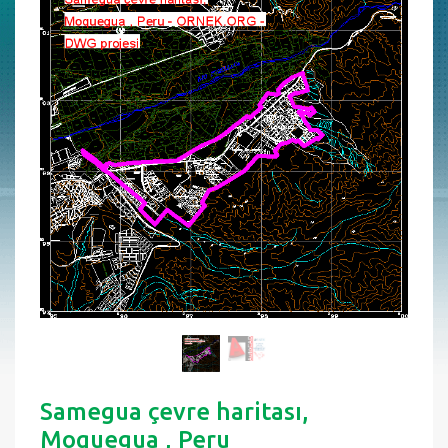
Samegua çevre haritası,
Moquegua , Peru