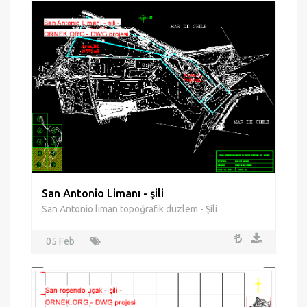
San Antonio Limanı - şili
San Antonio liman topoğrafik düzlem - Şili
05 Feb