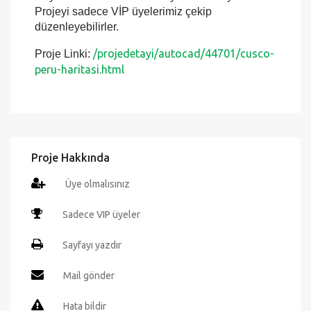
Autocad programında detaylı şekilde
değiştirebilir ve istediğiniz ölçekte çıktılarını
alabilirsiniz. Proje birebir ölçekte çizilmiştir. Eski
ve yeni bütün Autocad versiyonları ile uyumludur.
Projeyi sadece VİP üyelerimiz çekip
düzenleyebilirler.
/projedetayi/autocad/44701/cusco-
Proje Linki:
peru-haritasi.html
Proje Hakkında
Üye olmalısınız
Sadece VIP üyeler
Sayfayı yazdır