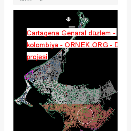
Huaral İl Catastral haritası
06 Feb