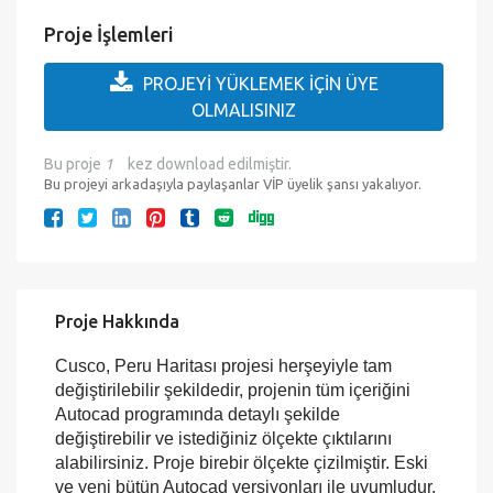
Çıktıya Hazır mı?:
Evet
Eklenme Tarihi :
12.12.2016
Son Kontrol :
05/08/2026
Proje İşlemleri
PROJEYİ YÜKLEMEK İÇİN ÜYE
OLMALISINIZ
Bu proje
1
kez download edilmiştir.
Bu projeyi arkadaşıyla paylaşanlar VİP üyelik şansı yakalıyor.
Proje Hakkında
Cusco, Peru Haritası projesi herşeyiyle tam
değiştirilebilir şekildedir, projenin tüm içeriğini