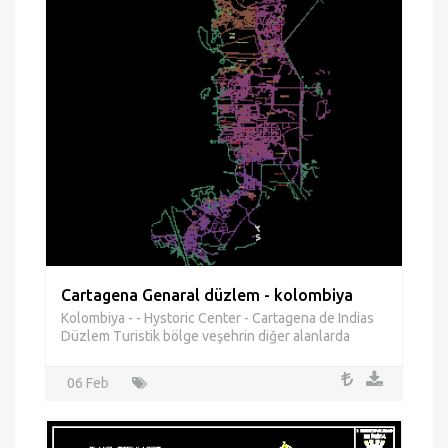
Cartagena Genaral düzlem - kolombiya
Kolombiya - - Hystoric Center - Cartagena de Indias
Düzlem Turistik bölge veşehrin diğer alanlarda