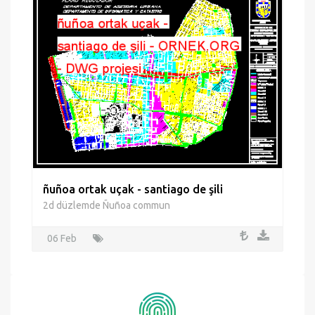
06 Feb
ñuñoa ortak uçak - santiago de şili
2d düzlemde Ñuñoa commun
06 Feb