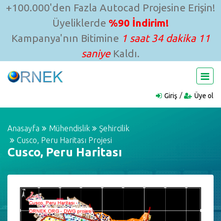
+100.000'den Fazla Autocad Projesine Erişin!
Üyeliklerde
%90 İndirim!
Kampanya'nın Bitimine
1 saat 34 dakika 11
saniye
Kaldı.
Giriş
Üye ol
Anasayfa
Mühendislik
Şehircilik
Cusco, Peru Haritası Projesi
Cusco, Peru Haritası