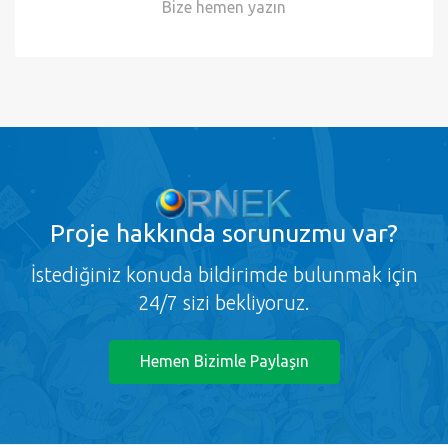
ornek.org'u takip edin, süpriz promosyon ve
kampanyalardan faydalanın!
Desteğe mi ihtiyacınız var?
Bize hemen
yazın
Proje
hakkında sorunuzmu var?
İstediğiniz konuda bildirimde bulunmak için
24/7 sizi bekliyoruz.
Hemen Bizimle Paylaşın