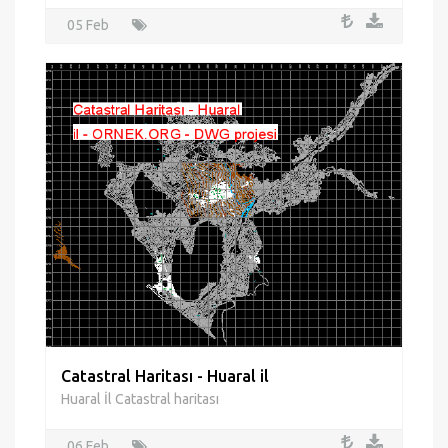
Peru - Proje Tıp MerkeziCercado de Lima bulunur .
Planlar ve mobilyalı kesitleri , düzeyleri ve zemin
uygulamaları .
05 Feb
Catastral Haritası - Huaral il