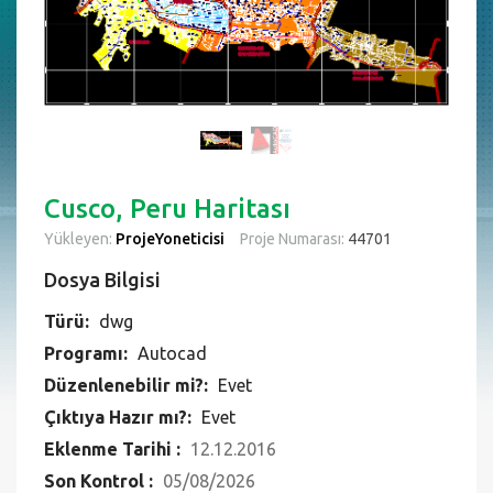
Cusco, Peru Haritası
Yükleyen:
ProjeYoneticisi
Proje Numarası:
44701
Dosya Bilgisi
Türü:
dwg
Programı:
Autocad
Düzenlenebilir mi?:
Evet