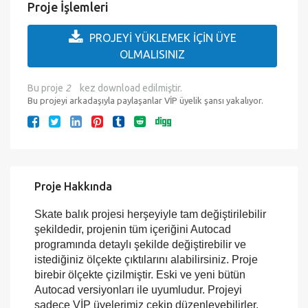
Eklenme Tarihi :
12.12.2016
Son Kontrol :
07/08/2026
Proje İşlemleri
PROJEYİ YÜKLEMEK İÇİN ÜYE
OLMALISINIZ
Bu proje
2
kez download edilmiştir.
Bu projeyi arkadaşıyla paylaşanlar VİP üyelik şansı yakalıyor.
Proje Hakkında
Skate balık projesi herşeyiyle tam değiştirilebilir
şekildedir, projenin tüm içeriğini Autocad
programında detaylı şekilde değiştirebilir ve
istediğiniz ölçekte çıktılarını alabilirsiniz. Proje