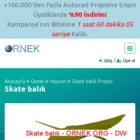
+100.000'den Fazla Autocad Projesine Erişin!
Üyeliklerde
%90 İndirim!
Kampanya'nın Bitimine
1 saat 60 dakika 05
saniye
Kaldı.
Giriş
Üye ol
Anasayfa
Genel
Hayvan
Skate balık Projesi
Skate balık