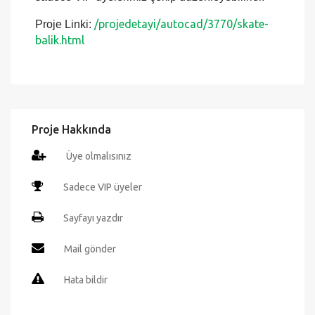
birebir ölçekte çizilmiştir. Eski ve yeni bütün
Autocad versiyonları ile uyumludur. Projeyi
sadece VİP üyelerimiz çekip düzenleyebilirler.
/projedetayi/autocad/3770/skate-
Proje Linki:
balik.html
Proje Hakkında
Üye olmalısınız
Sadece VIP üyeler
Sayfayı yazdır
Mail gönder