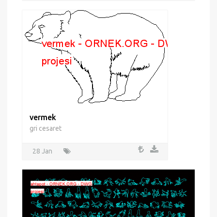
oyalamak
28 Jan
vermek
gri cesaret
28 Jan