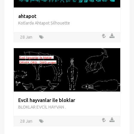
ahtapot
Kotlarda Ahtapot Silhouette
28 Jan
Evcil hayvanlar ile bloklar
BLOKLAR EVCİL HAYVAN .