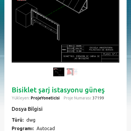
Bisiklet şarj istasyonu güneş
Yükleyen:
ProjeYoneticisi
Proje Numarası:
37199
Dosya Bilgisi
Türü:
dwg
Programı:
Autocad