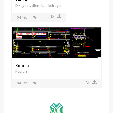
Dikey sinyalleri , tehlikeli uyarı
04 Feb
Köprüler
Köprüler
04 Feb