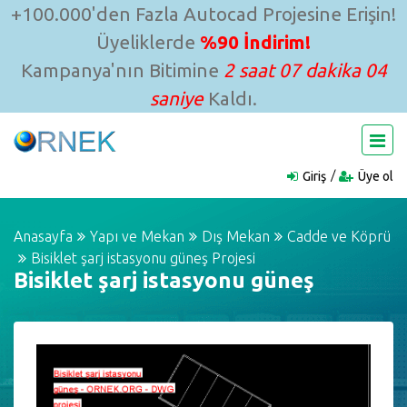
+100.000'den Fazla Autocad Projesine Erişin!
Üyeliklerde
%90 İndirim!
Kampanya'nın Bitimine
2 saat 07 dakika 04
saniye
Kaldı.
Giriş
Üye ol
Anasayfa
Yapı ve Mekan
Dış Mekan
Cadde ve Köprü
Bisiklet şarj istasyonu güneş Projesi
Bisiklet şarj istasyonu güneş