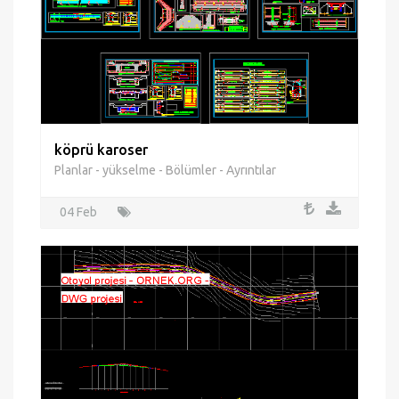
köprü karoser
Planlar - yükselme - Bölümler - Ayrıntılar
04 Feb