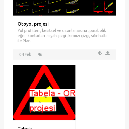
Otoyol projesi
Yol profilleri , kesitsel ve uzunlamasına , parabolik
eğri - konturları , siyah çizgi , kırmızı çizgi, sıfır hattı
ile Plan
04 Feb
Tabela