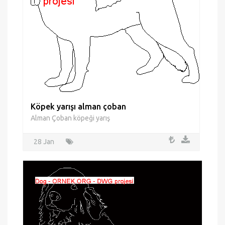
Köpek yarışı alman çoban
Alman Çoban köpeği yarış
28 Jan