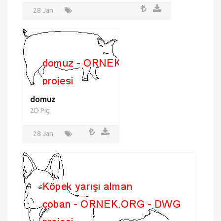
kuzu 3d
3D Kuzu
28 Jan
domuz
2D Pig
28 Jan