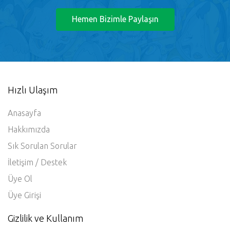
İstediğiniz konuda bildirimde bulunmak için
24/7 sizi bekliyoruz.
Hemen Bizimle Paylaşın
Hızlı Ulaşım
Anasayfa
Hakkımızda
Sık Sorulan Sorular
İletişim / Destek
Üye Ol