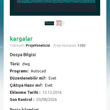
kargalar
Yükleyen:
ProjeYoneticisi
Proje Numarası:
3580
Dosya Bilgisi
Türü:
dwg
Programı:
Autocad
Düzenlenebilir mi?:
Evet
Çıktıya Hazır mı?:
Evet