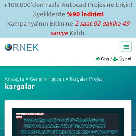
+100.000'den Fazla Autocad Projesine Erişin!
Üyeliklerde
%90 İndirim!
Kampanya'nın Bitimine
2 saat 02 dakika 48
saniye
Kaldı.
Giriş
Üye ol
Anasayfa
Genel
Hayvan
kargalar Projesi
kargalar