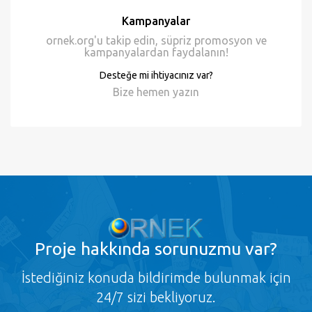
Kampanyalar
ornek.org'u takip edin, süpriz promosyon ve
kampanyalardan faydalanın!
Desteğe mi ihtiyacınız var?
Bize hemen
yazın
Proje
hakkında sorunuzmu var?