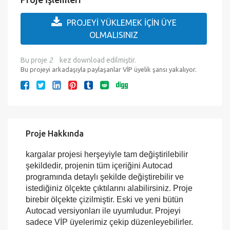
Eklenme Tarihi :
12.12.2016
Son Kontrol :
03/08/2026
Proje İşlemleri
PROJEYİ YÜKLEMEK İÇİN ÜYE
OLMALISINIZ
Bu proje
2
kez download edilmiştir.
Bu projeyi arkadaşıyla paylaşanlar VİP üyelik şansı yakalıyor.
Proje Hakkında
kargalar projesi herşeyiyle tam değiştirilebilir
şekildedir, projenin tüm içeriğini Autocad
programında detaylı şekilde değiştirebilir ve
istediğiniz ölçekte çıktılarını alabilirsiniz. Proje