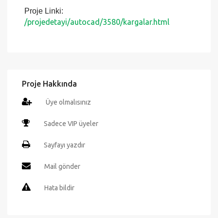
birebir ölçekte çizilmiştir. Eski ve yeni bütün
Autocad versiyonları ile uyumludur. Projeyi
sadece VİP üyelerimiz çekip düzenleyebilirler.
Proje Linki:
/projedetayi/autocad/3580/kargalar.html
Proje Hakkında
Üye olmalısınız
Sadece VIP üyeler
Sayfayı yazdır
Mail gönder