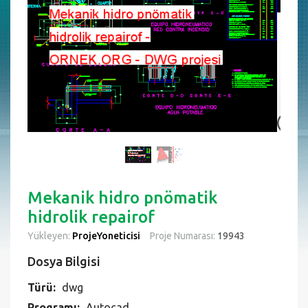
Mekanik hidro pnömatik
hidrolik repairof
Yükleyen:
ProjeYoneticisi
Proje Numarası:
19943
Dosya Bilgisi
Türü:
dwg
Programı:
Autocad