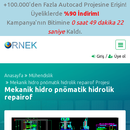
+100.000'den Fazla Autocad Projesine Erişin!
Üyeliklerde
%90 İndirim!
Kampanya'nın Bitimine
0 saat 49 dakika 21
saniye
Kaldı.
Giriş
Üye ol
Anasayfa
Mühendislik
Mekanik hidro pnömatik hidrolik repairof Projesi
Mekanik hidro pnömatik hidrolik
repairof