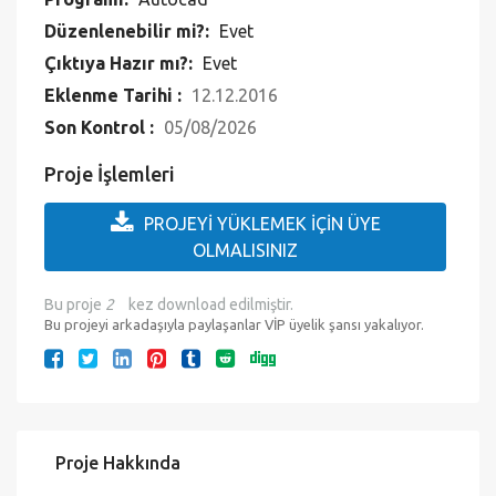
Düzenlenebilir mi?:
Evet
Çıktıya Hazır mı?:
Evet
Eklenme Tarihi :
12.12.2016
Son Kontrol :
05/08/2026
Proje İşlemleri
PROJEYİ YÜKLEMEK İÇİN ÜYE
OLMALISINIZ
Bu proje
2
kez download edilmiştir.
Bu projeyi arkadaşıyla paylaşanlar VİP üyelik şansı yakalıyor.
Proje Hakkında