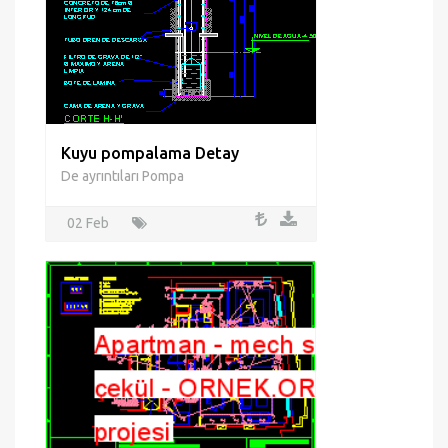
Kuyu pompalama Detay
De ayrıntıları Pompa
02 Feb