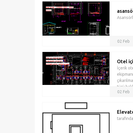
asansö
Asansörl
02 Feb
Otel iç
İçerik o
ekipmanı
çıkarılma
türü hakk
02 Feb
Elevat
tarafınd