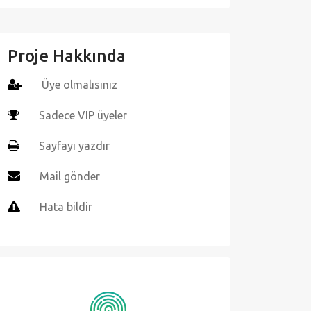
Proje Hakkında
Üye olmalısınız
Sadece VIP üyeler
Sayfayı yazdır
Mail gönder
Hata bildir