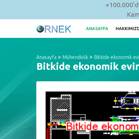
+100.000'de
Kam
ANASAYFA
HAKKIMIZ
Anasayfa
Mühendislik
Bitkide ekonomik evi
Bitkide ekonomik evin