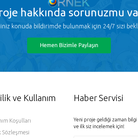
roje
hakkında sorunuzmu va
ğiniz konuda bildirimde bulunmak için 24/7 sizi bekl
Hemen Bizimle Paylaşın
ilik ve Kullanım
Haber Servisi
Yeni proje geldiği zaman bilg
nım Koşulları
ve ilk siz incelemek için!
k Sözleşmesi