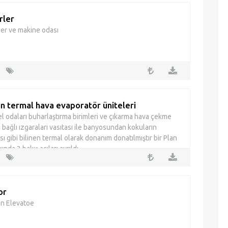
rler
er ve makine odası
in termal hava evaporatör üniteleri
tel odaları buharlaştırma birimleri ve çıkarma hava çekme
 bağlı ızgaraları vasıtası ile banyosundan kokuların
sı gibi bilinen termal olarak donanım donatılmıştır bir Plan
ında 3 bakış açıları ayrıldı.
or
an Elevatoe