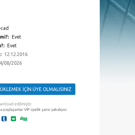
ocad
 mi?:
Evet
ı?:
Evet
 :
12.12.2016
4/08/2026
YÜKLEMEK İÇİN ÜYE OLMALISINIZ
wnload edilmiştir.
a paylaşanlar VİP üyelik şansı yakalıyor.