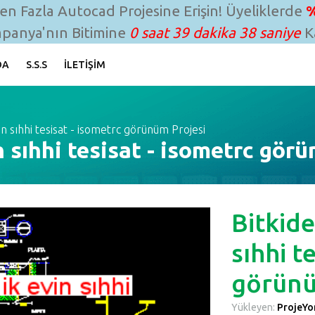
n Fazla Autocad Projesine Erişin! Üyeliklerde
%
panya'nın Bitimine
0 saat 39 dakika 37 saniye
Ka
DA
S.S.S
İLETIŞIM
n sıhhi tesisat - isometrc görünüm Projesi
 sıhhi tesisat - isometrc gör
Bitkid
sıhhi t
görün
Yükleyen:
ProjeYon