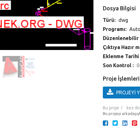
Dosya Bilgisi
Türü:
dwg
Programı:
Aut
Düzenlenebilir
Çıktıya Hazır m
Eklenme Tarihi
Son Kontrol :
0
Proje İşlemleri
PROJEYİ 
Bu proje
1
kez do
Bu projeyi arkadaşıyl