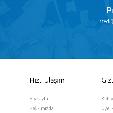
P
İstedi
Hızlı Ulaşım
Gizl
Anasayfa
Kulla
Hakkımızda
Üyeli