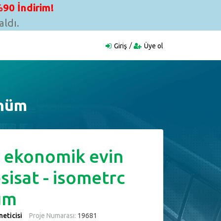
90 İndirim!
ldı.
Giriş
Üye ol
ünüm
e ekonomik evin
esisat - isometrc
üm
eticisi
Proje Numarası:
19681