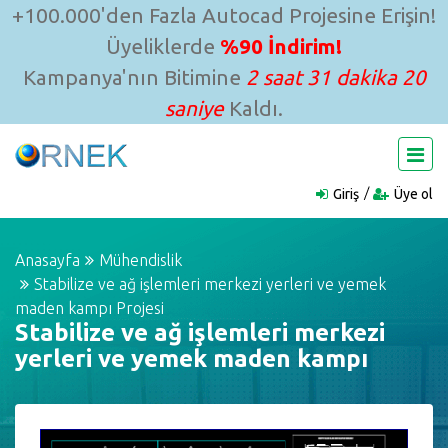
+100.000'den Fazla Autocad Projesine Erişin!
Üyeliklerde
%90 İndirim!
Kampanya'nın Bitimine
2 saat 31 dakika 20
saniye
Kaldı.
Giriş
Üye ol
Anasayfa
Mühendislik
Stabilize ve ağ işlemleri merkezi yerleri ve yemek
maden kampı Projesi
Stabilize ve ağ işlemleri merkezi
yerleri ve yemek maden kampı