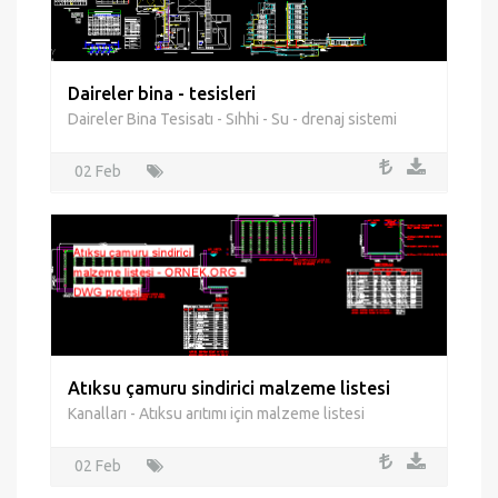
Daireler bina - tesisleri
Daireler Bina Tesisatı - Sıhhi - Su - drenaj sistemi
02 Feb
Atıksu çamuru sindirici malzeme listesi
Kanalları - Atıksu arıtımı için malzeme listesi
02 Feb