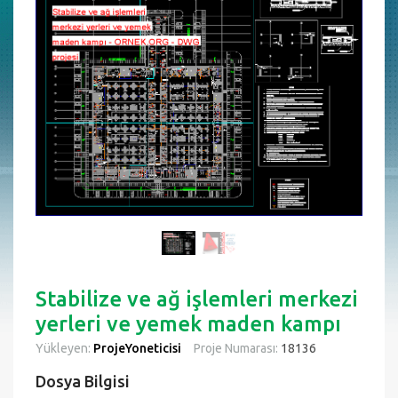
Stabilize ve ağ işlemleri merkezi
yerleri ve yemek maden kampı
Yükleyen:
ProjeYoneticisi
Proje Numarası:
18136
Dosya Bilgisi