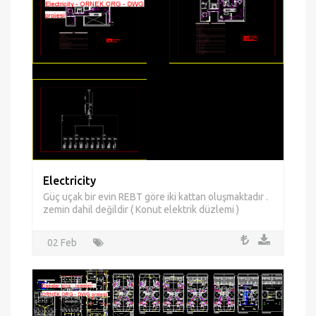
Electricity
Güç uçak bir evin REBT göre iki kattan oluşmaktadır .
zemin dahil değildir ( Konut elektrik düzlemi )
02 Feb