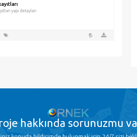
kayıtları
yıtları yapı detayları
roje
hakkında sorunuzmu va
ğiniz konuda bildirimde bulunmak için 24/7 sizi bekl