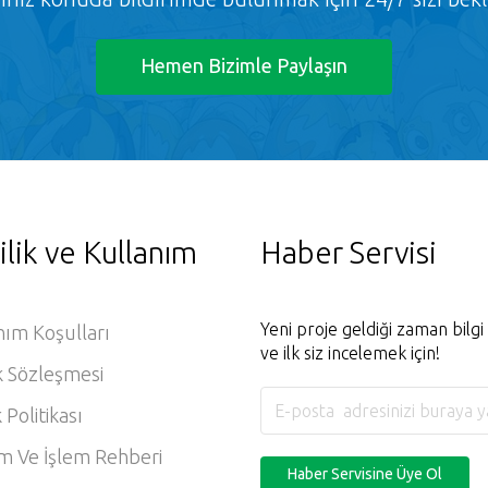
Hemen Bizimle Paylaşın
ilik ve Kullanım
Haber Servisi
Yeni proje geldiği zaman bilg
nım Koşulları
ve ilk siz incelemek için!
k Sözleşmesi
k Politikası
m Ve İşlem Rehberi
Haber Servisine Üye Ol