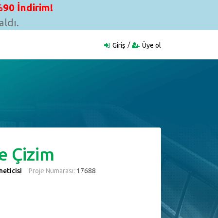
90 İndirim!
ldı.
Giriş
Üye ol
re Çizim
eticisi
Proje Numarası:
17688