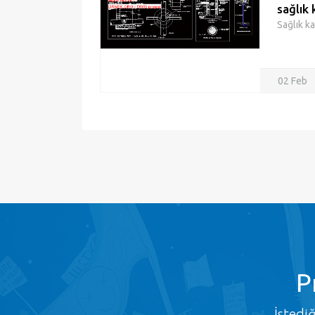
sağlık 
Sağlık ka
02 Feb
P
İstedi