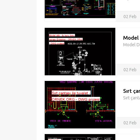
02 Feb
Model 
Model DD
02 Feb
Sırt ça
Sırt çant
02 Feb