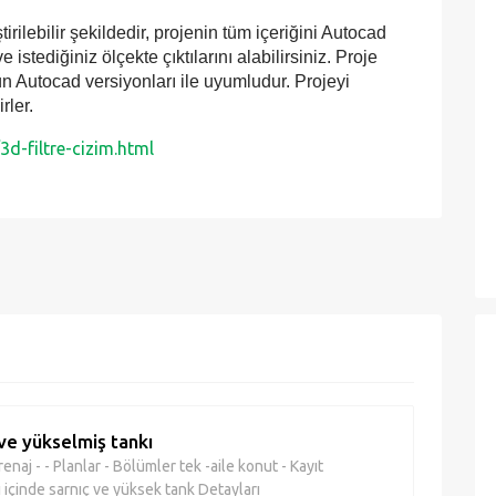
tirilebilir şekildedir, projenin tüm içeriğini Autocad
 istediğiniz ölçekte çıktılarını alabilirsiniz. Proje
tün Autocad versiyonları ile uyumludur. Projeyi
rler.
d-filtre-cizim.html
ve yükselmiş tankı
renaj - - Planlar - Bölümler tek -aile konut - Kayıt
ı içinde sarnıç ve yüksek tank Detayları