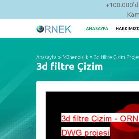
+100.000'de
Kam
ANASAYFA
HAKKIMIZ
Anasayfa
Mühendislik
3d filtre Çizim Proje
3d filtre Çizim