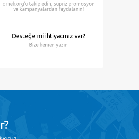
ornek.org'u takip edin, süpriz promosyon
ve kampanyalardan faydalanın!
Desteğe mi ihtiyacınız var?
Bize hemen
yazın
r?
iyoruz.