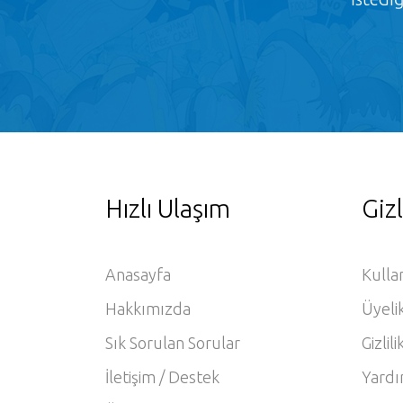
Hızlı Ulaşım
Gizl
Anasayfa
Kulla
Hakkımızda
Üyeli
Sık Sorulan Sorular
Gizlili
İletişim / Destek
Yardı