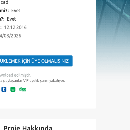
ocad
 mi?:
Evet
ı?:
Evet
 :
12.12.2016
4/08/2026
YÜKLEMEK İÇİN ÜYE OLMALISINIZ
wnload edilmiştir.
a paylaşanlar VİP üyelik şansı yakalıyor.
Proje Hakkında