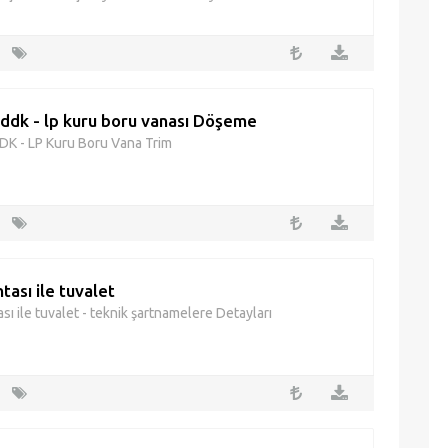
ddk - lp kuru boru vanası Döşeme
K - LP Kuru Boru Vana Trim
ntası ile tuvalet
ası ile tuvalet - teknik şartnamelere Detayları