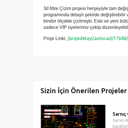
3d filtre Çizim projesi herşeyiyle tam değiş
programında detaylı şekilde değiştirebilir ve
birebir ölçekte çizilmiştir. Eski ve yeni bü
sadece VİP üyelerimiz çekip düzenleyebili
/projedetayi/autocad/17688/3
Proje Linki:
Sizin İçin Önerilen Projeler
Sarnıç 
Sarnıcı d
kapaklar