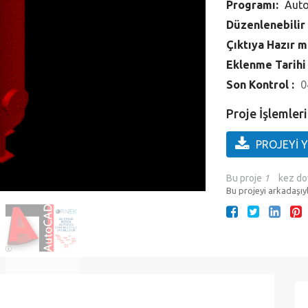
Programı:
Aut
Düzenlenebilir
Çıktıya Hazır m
Eklenme Tarihi
Son Kontrol :
0
Proje İşlemleri
PROJEYİ 
Bu proje
1
kez do
Bu projeyi arkadaşıyl