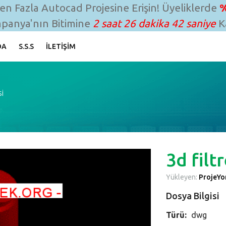
n Fazla Autocad Projesine Erişin! Üyeliklerde
%
panya'nın Bitimine
2 saat 26 dakika 41 saniye
Ka
DA
S.S.S
İLETIŞIM
si
3d filt
Yükleyen:
ProjeYon
Dosya Bilgisi
Türü:
dwg