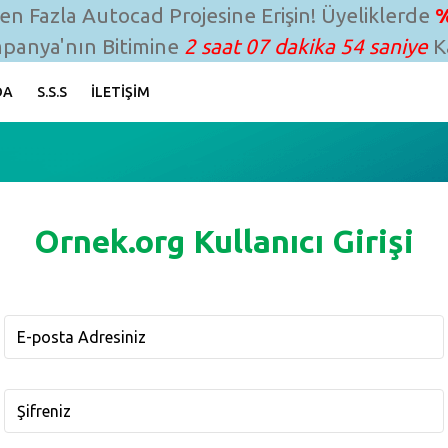
n Fazla Autocad Projesine Erişin! Üyeliklerde
%
panya'nın Bitimine
2 saat 07 dakika 54 saniye
Ka
DA
S.S.S
İLETIŞIM
Ornek.org Kullanıcı Girişi