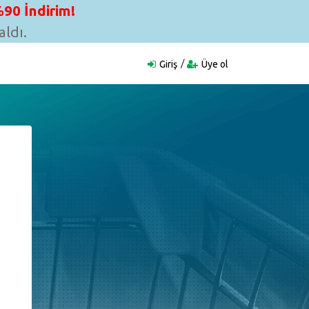
90 İndirim!
ldı.
Giriş
Üye ol